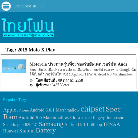
Trend Stylish Fun
Tag : 2015 Moto X Play
Motorola ประกาศรุ่นที่จะรองรับอัพเดตเวอร์ชั่น Android 
ย้อนกลับไปเมื่อประมาณปลายเดือนกันยายนที่ผ่านมาทาง Google นั้น
ได้เปิดตัวเวอร์ชั่นใหม่ของ Android อย่าง Android 6.0 Marshmallow
ออกมาไม่นาน โดยหลังจากนั้นไม่นานหลายๆ ค่ายผู้ผลิต Smartphone
09 ตุลาคม 2558
ทั้ง LG และ HTC นั้นต่างก็ออกมาประกาศ Smartphone รุ่นต่างๆ ว่ามี
3437 Views
รุุ่นใหนบ้างที่รองรับการอัพเดตเวอร์ชั่น Android 6.0 Marshmallow ตัว
นี้ได้บ้าง แต่ล่าสุดนั้นเป็นของทางค่ายผู้ผลิตอย่าง Motorola ได้ออกมา
ประกาศบ้างว่ามี Smartphone รุ่นใหนบ้างที่รองรับการอัพเดตเวอร์ชั่น
Popular Tags
Android 6.0 Marshmallow ได้บ้าง โดยรุ่นของทาง Motorola ที่รองรับ
chipset
การอัพเดตเวอร์ชั่น Android 6.0 Marshmallow ได้นั้นจะมีตั้งแต่รุ่น
Spec
Apple
Android 6.0.1 Marshmallow
iPhone
2015 Moto X Pure Edition (3rd gen), 2015 Moto X Style (3rd gen),
Ram
2015 Moto […]
Octa-core
Android 6.0 Marshmallow
fingerprint sensor
Samsung
TENAA
Snapdragon 820
LG
Android 5.1 Lollipop
Battery
Xiaomi
Huawei