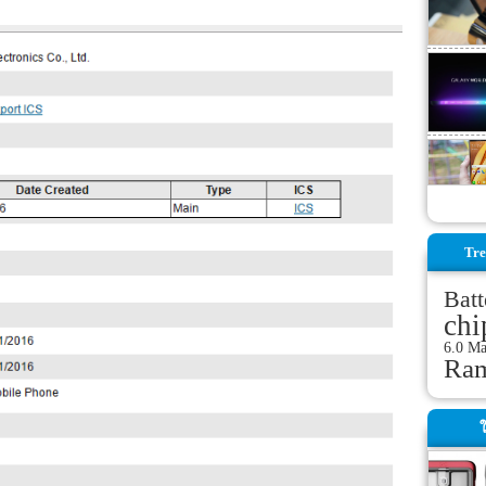
Tre
Batt
chi
6.0 M
Ra
ใ