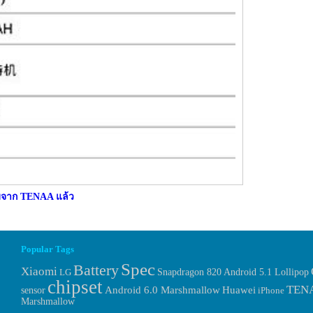
บจาก TENAA แล้ว
Popular Tags
Spec
Battery
Xiaomi
LG
Snapdragon 820
Android 5.1 Lollipop
chipset
TEN
Huawei
sensor
Android 6.0 Marshmallow
iPhone
Marshmallow