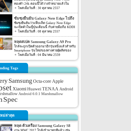
ทองคำ 24k ตอนนี้ได้วางจำหน่ายแล้วใน
บาท
ประเทศเวียดนาม โดยทุกชิ้นส่วนโลหะจะมี
30 ตุลาคม 2557
การชุบทองคำ โดยกระบวนการนี้ใช้เวลา 4-5
ชั่วโมง ต่อเครื่อง และมีต้นทุนราว 1,100
ซัมซุงยืนยัน Galaxy Note Edge ไปถึง
ดอลลาร์ หรือราว 36,000 บาท โดยราคายังไม่
มือชาวญี่ปุ่นเดือนนี้
ซัมซุงยืนยันว่าแฟ็บเล็ต Galaxy Note Edge
รวมกับราคาของแฟ็บเล็ต Galaxy Note 4 และ
จะเปิดตัวในญี่ปุ่นเดือนนี้ กับค่ายมือถือ KDDI
คุณต้องจ่ายเพิ่มอีก 900 ดอลลาร์ Galaxy Note
และ NTT DoCoMo และขณะนี้มันได้เปิดให้
08 ตุลาคม 2557
4 จัดจำหน่ายโดย Golden Mobile ใน
จองแล้วกับผู้ให้บริการของคุณ
เวียดนาม มีให้เลือกทั้งสีขาวและดำซึ่ง
สวยงามไม่แพ้กัน ทั้งนี้สมาร์ทโฟนชุบทองเป็น
หลุดสเปค Samsung Galaxy A9 Pro
ที่นิยมในตลาดจีนและอาหรับเนื่องจากเป็นสี
จาก AnTuTu
ใกล้จะถูกเปิดตัวออกมาอีกรุ่นหนึ่งแล้วสำหรับ
มงคลและแสดงถึงฐานะความร่ำรวย
Smartphone รุ่นใหม่ของทางค่ายผู้ผลิตของ
ที่มา: gsmarena
ประเทศเกาหลีอย่างแบรนด์ Samsung นั่นเอง
04 มีนาคม 2559
โดยก่อนหน้านี้เมื่องาน MWC 2016 ที่ผ่านไป
ไม่นานนี้เอง ทาง Samsung เองก็เพิ่งเปิดตัว
Samsung Galaxy S7 และ Samsung Galaxy
nding Tags
S7 edge ออกไปเอง โดยล่าสุดนั้นกลับมีสเปค
ของ Smartphone รุ่นใหม่ของทาง Samsung
Samsung
ออกมาแล้ว สำหรับสเปคของ Smartphone รุ่น
ery
Octa-core
Apple
ใหม่ของทาง Samsung นั้นจะเป็นรุ่นใหม่อย่าง
pset
Samsung Galaxy A9 Pro โดยก่อนหน้านี้เมื่อ
TENAA
Xiaomi
Huawei
Android
ต้นเดือนกุมภาพันธ์นั้นก็มีสเปคของ Galaxy
arshmallow
Android 6.0.1 Marshmallow
A9 Pro ถูกเปิดเผยออกมาแล้ว โดย Spec ใน
m
Spec
ตอนนั้นจะเป็นข้อมูลจากเว็บไซต์อย่าง
GFXBench สำหรับความละเอียดของตัวกล้อง
ของ Galaxy A9 Pro จะมีความละเอียด
มากกว่า A9 (2016) ไม่มากนัก โดยจะ
หม่ล่าสุด
อัพเกรดจากรุ่น A9 (2016) […]
หลุด ตัวเครื่อง Samsung Galaxy S8
จากภาพเรนเดอร์ของผู้ผลิตเคส
งาน MWC 2017 ใกล้เข้ามาทุกทีแล้ว เช่น