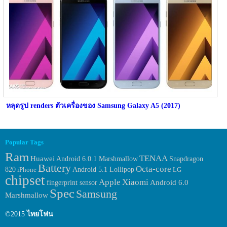
หลุดรูป renders ตัวเครื่องของ Samsung Galaxy A5 (2017)
Popular Tags
Ram
TENAA
Huawei
Android 6.0.1 Marshmallow
Snapdragon
Battery
Octa-core
820
iPhone
Android 5.1 Lollipop
LG
chipset
Apple
Xiaomi
fingerprint sensor
Android 6.0
Spec
Samsung
Marshmallow
©2015
ไทยโฟน