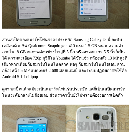
ส่วนสเป็คของสมาร์ทโฟนราคาประหยัด Samsung Galaxy J5 นี้ จะขับ
เคลื่อนด้วยชิพ Qualcomm Snapdragon 410 แรม 1.5 GB หน่วยความจำ
ภายใน  8 GB จอภาพค่อนข้างใหญ่ที่ 5 นิ้ว หรืออาจจะราว 5.5 นิ้วก็เป็น
ได้ ความละเอียด 720p ดูวิดีโอ Youtube ได้ชัดแจ๋ว กล้องหลัง 13 MP สูงที
เดียวหากเทียบกับสมาร์ทโฟนในตลาด พอๆ กับสมาร์ทโฟนไฮเอ็น ส่วน
กล้องหน้า 5 MP แบตเตอรี่ 2,600 มิลลิแอมป์ และระบบปฏิบัติการที่ใช้คือ 
Android 5.1 Lollipop
ดูจากเสป็คแล้วแม้จะเป็นสมาร์ทโฟนรุ่นประหยัด แต่ก็เป็นเสป็คสมาร์ท
โฟนระดับกลางไม่ด้อยเลย ส่วนราคานั้นยังไม่ทราบต้องรอการเปิดตัว