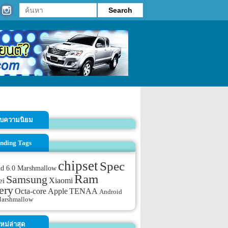
รับความนิยม
nding Tags
chipset
Spec
id 6.0 Marshmallow
Ram
Samsung
Xiaomi
ei
ery
TENAA
Octa-core
Apple
Android
Marshmallow
หม่ล่าสุด