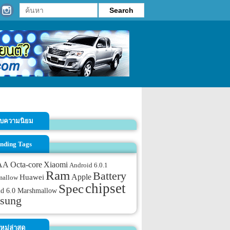
รับความนิยม
nding Tags
AA
Octa-core
Xiaomi
Android 6.0.1
Ram
Battery
Apple
Huawei
mallow
chipset
Spec
id 6.0 Marshmallow
sung
หม่ล่าสุด