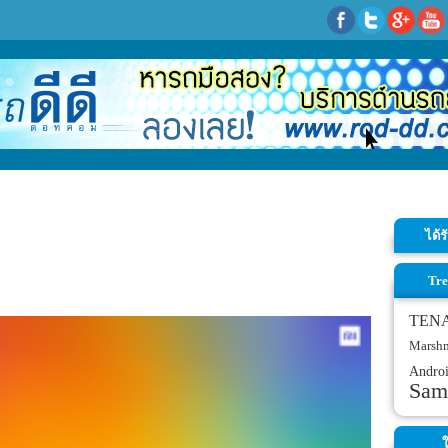
ได้
Tre
TEN
Marsh
Andro
Sam
ใ