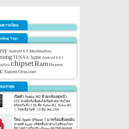
รับความนิยม
nding Tags
ery
Android 6.0 Marshmallow
sung
TENAA
Apple
Android 6.0.1
chipset
Ram
Huawei
mallow
c
Xiaomi
Octa-core
หม่ล่าสุด
เปิดตัว Nubia M2 ด้วยกล้องคู่หน้า
ZTE ค่ายมือถือชื่อดังได้เปิดตัวสมาร์ทโฟน
พร้อมกันถึง 3 รุ่น คือ Nubia M2, Nubia M2
Lite และ Nubia N2 ซึ่งแต่ละรุ่นก็มีความน่า
23 มีนาคม 2560
สนใจที่ต่างกัน สเปคที่แตกต่างกันออกไป วัน
นี้เราจะมารีวิวให้ท่านได้รู้จักกับ Nubia M2
ใหม่ Apple iPhone 7 มาพร้อมสีแดงอัน
ที่มีจุดขายตรงกล้องหน้าที่มาเป็นคู่ นอกจาก
ร้อนแรง
ล่าสุดที่ Apple บริษัทชั้นนำด้านไอทีของโลก
กล้องหน้าที่มาเป็นคู่แล้วยังมีส่วนอื่นๆ ที่น่า
มีข่าวคราวเกี่ยวกับ iPhone สมาร์ทโฟนยอด