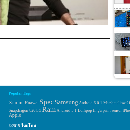
Popular Tags
Spec
Samsung
Xiaomi
O
Huawei
Android 6.0.1 Marshmallow
Ram
fingerprint sensor
Snapdragon 820
LG
Android 5.1 Lollipop
iPh
Apple
©2015
ไทยโฟน