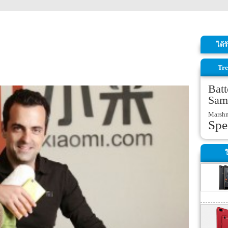
ได้
Tre
Batt
Sam
Marsh
Spe
ใ