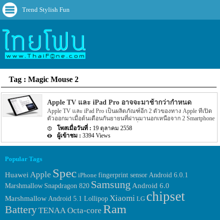
Trend Stylish Fun
Tag : Magic Mouse 2
Apple TV และ iPad Pro อาจจะมาช้ากว่ากำหนด
Apple TV และ iPad Pro เป็นผลิตภัณฑ์อีก 2 ตัวของทาง Apple ที่เปิด
ตัวออกมาเมื่อต้นเดือนกันยายนที่ผ่านมานอกเหนือจาก 2 Smartphone
อย่าง iPhone 6s และ iPhone 6s Plus ซึ่งกำหนดการวางจำหน่ายก่อน
19 ตุลาคม 2558
หน้านี้ที่ทาง Apple ได้ระบุเอาไว้ภายในงานเปิดตัวว่าจะวางจำหน่าย
3394 Views
ได้ประมาณอาทิตย์แรกของเดือนพฤศจิกายนที่จะถึงนี้แน่นอน แต่ข่าว
ล่าสุดจากทางเว็บไซต์ชื่อดังอย่าง 9to5mac ได้ระบุว่าทั้ง 2 ผลิตภัณฑ์
อย่าง Apple TV และ iPad Pro นี้นั้นอาจจะมาช้ากว่ากำหนด โดย
Popular Tags
กำหนดเดิมได้ระบุออกมาว่าผลิตภัณฑ์อย่าง Apple TV จะมีคิววาง
จำหน่ายประมาณเดือนตุลาคม และผลิตภัณฑ์อย่าง iPad Pro นั้นจะมี
Spec
Apple
Huawei
fingerprint sensor
Android 6.0.1
iPhone
คิววางจำหน่ายอยู่ประมาณเดือนพฤศจิกายน อย่างไรก็ตามทาง
Samsung
Apple เองก็ยังไม่ได้ออกมาประกาศยืนยันรายละเอียดดังกล่าวอย่าง
Marshmallow
Android 6.0
Snapdragon 820
เป็นทางการ โดยสื่อต่างๆ ต่างก็คาดว่าตอนนนี้ทำงานอย่างหนักเพื่อที่
chipset
Xiaomi
Marshmallow
Android 5.1 Lollipop
LG
จะเปิดตัว iMac ตัวใหม่ที่มาพร้อมกับหน้าจอขนาด 21.5 นิ้ว ที่ให้ความ
Ram
ละเอียดของหน้าจออยู่ที่ 4K โดยกำหนดเปิดตัวนั้นจะมีขึ้นประมาณ
Battery
TENAA
Octa-core
วันอังคารที่ 13 ที่ผ่านมานี้เอง […]