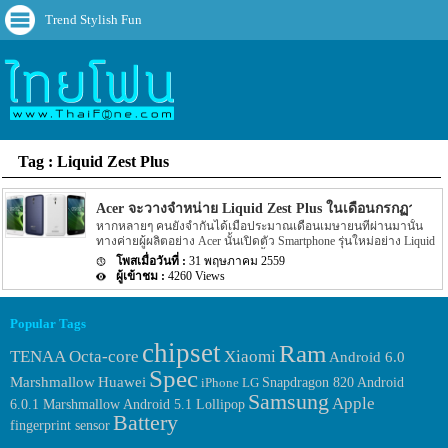
Trend Stylish Fun
Tag : Liquid Zest Plus
Acer จะวางจำหน่าย Liquid Zest Plus ในเดือนกรกฏาคม
หากหลายๆ คนยังจำกันได้เมื่อประมาณเดือนเมษายนที่ผ่านมานั้น
ทางค่ายผู้ผลิตอย่าง Acer นั้นเปิดตัว Smartphone รุ่นใหม่อย่าง Liquid
Zest Plus ออกมาเอง โดยในตอนนั้นรายละเอียดของข่าวได้ระบุว่าจะ
31 พฤษภาคม 2559
วางจำหน่ายที่ประเทศสหรัฐอเมริกาในอีกไม่นาน โดยจะเป็นวันใหน
4260 Views
นั้นไม่มีระบุไว้ แต่ล่าสุดนั้นกลับมีข่าวของ Liquid Zest Plus ถูกเปิด
เผยออกมาอีกครั้ง สำหรับรายละเอียดล่าสุดนั้นได้ระบุว่าทาง Acer นั้น
จะวางจำหน่าย Liquid Zest Plus รุ่นใหม่นี้ในประเทศสหรัฐอเมริกาจริง
Popular Tags
แต่ราคาของตัวเครื่องที่เปิดตัวเมื่อเดือนเมษายนนั้นมีราคาอยู่ที่ $250
chipset
หรือประมาณ 8,750 บาท แต่ข่าวล่าสุดนั้นได้ระบุว่าทาง Acer จะวาง
Ram
TENAA
Octa-core
Xiaomi
Android 6.0
จำหน่าย Liquid Zest Plus ในประเทศสหรัฐอเมริกาในราคาอยู่ที่ $199
Spec
หรือราคาประมาณ 6,965 บาท สำหรับราคาของตัวเครื่องที่จะวาง
Huawei
Marshmallow
Android
iPhone
LG
Snapdragon 820
จำหน่ายที่ประเทศต่างๆ ในแถบ EMEA นั้นก็จะมีราคาอยู่ที่ $199 หรือ
Samsung
Apple
6.0.1 Marshmallow
Android 5.1 Lollipop
ราคาประมาณ 6,965 บาทเช่นกัน สำหรับสาเหตุที่ว่าทำไมทาง Acer
Battery
นั้นลดราคาของตัวเครื่อง Liquid Zest Plus จาก […]
fingerprint sensor