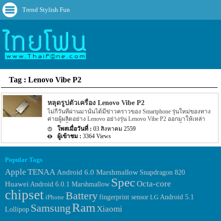
Trend Stylish Fun
Tag : Lenovo Vibe P2
หลุดรูปตัวเครื่อง Lenovo Vibe P2
ไม่กี่วันที่ผ่านมานั้นได้มีข่าวคราวของ Smartphone รุ่นใหม่ของทาง
ค่ายผู้ผลิตอย่าง Lenovo อย่างรุ่น Lenovo Vibe P2 ออกมาให้เหล่า
แฟนๆ นั้นได้ทราบกันไปแล้ว โดยรายละเอียดในตอนนั้นเป็นค่า
03 สิงหาคม 2559
benchmark ของตัวเครื่อง Lenovo Vibe P2 ที่ถูกเปิดเผยผ่านหน้า
3364 Views
เว็บไซต์ Geekbench ซึ่งหมายความว่าทางพนักงานของทาง Lenovo
ได้ทำการทดสอบตัว Spec ของเครื่องเป็นที่เรียบร้อยแล้ว แต่ราย
ละเอียดตอนนั้นไม่ได้ระบุรูปร่างของตัวเครื่องออกมาให้ได้เห็นกัน แต่
Popular Tags
ล่าสุดนั้นกลับมีรูปของ Lenovo Vibe P2 รุ่นนี้ถูกเปิดเผยออกมาแล้ว
โดยรายละเอียดล่าสุดของ Lenovo Vibe P2 นี้นั้นยังระบุออกมาอีกว่า
Apple
TENAA
Android 6.0 Marshmallow
Snapdragon 820
Lenovo Vibe P2 อาจจะมีคิวกำหนดออกในอีกไม่นาน โดยกำหนดน่า
Spec
Octa-core
Huawei
Android 6.0.1 Marshmallow
จะไม่เกินเดือนสิงหาคมนี้ อีกทั้งรายละเอียดยังได้ระบุ Spec ของตัว
chipset
เครื่องเพิ่มเติมออกมาอีกด้วย โดย Spec ของ Lenovo Vibe P2 นี้นั้นจะ
Battery
fingerprint sensor
iPhone
LG
Android 5.1
มาพร้อมกับหน้าจอแสดงผลขนาด 5.5 นิ้ว โดยจะให้ความละเอียดอยู่
Ram
Samsung
ที่ 1080p หน้าจอจะเป็นแบบ AMOLED […]
Xiaomi
Lollipop