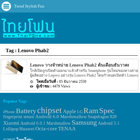
Trend Stylish Fun
Tag : Lenovo Phab2
Lenovo วางจำหน่าย Lenovo Phab2 ต้นเดือนธันวาคมนี้
ใกล้เปิดถูกเปิดตัวออกมาแล้วสำหรับ Smartphone รุ่นใหม่ของทางค่าย
ผู้ผลิตอย่าง Lenovo อย่างรุ่น Lenovo Phab2 โดยกำหนดเปิดตัว Lenovo
Phab2 ออกมานั้น ตามข่าวระบุว่า Lenovo Phab2 จะถูกเปิดตัว
05 ธันวาคม 2559
ประมาณต้นเดือนธันวาคมหรือประมาณวันที่ 6 ธันวาคมที่จะถึงนี้เอง
4479 Views
โดยจะเปิดตัวขึ้นในประเทศอินเดีย อีกทั้งในงานเปิดตัว Lenovo Phab2
ที่จะเกิดขึ้นที่ประเทศอินเดียในวันที่ 6 ธันวาคมที่จะถึงนี้นั้นแฟนๆ อาจ
จะไม่ได้เห็น Lenovo Phab2 Plus แต่รุ่น Phab2 Plus นี้อาจจะถูกเปิดตัว
Popular Tags
ออกมาภายในเดือนธันวาคมนี้แน่นอน แต่กำหนดวันนั้นยังไม่มีราย
chipset
ละเอียดระบุออกมาอย่างแน่ชัด สำหรับ Spec ของ Lenovo Phab2 ที่จะ
Ram
Spec
Battery
Apple
iPhone
LG
เข้าอินเดียนั้นตามข่าวระบุว่า Lenovo Phab2 นั้นจะมาพร้อมกับหน้า
fingerprint sensor
Android 6.0 Marshmallow
Snapdragon 820
จอแสดงผลขนาด 6.4 นิ้ว โดยความละเอียดของหน้าจอจะอยู่ที่ 720p
Samsung
แต่รุ่น Plus นั้นจะมีความละเอียดของหน้าจออยู่ที่ 1080p แต่หน้าจอ
Xiaomi
Android 6.0.1 Marshmallow
Android 5.1
ของ Plus นั้นน่าจะเป็น QHD ในส่วนของ […]
Octa-core
TENAA
Huawei
Lollipop