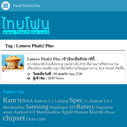
Trend Stylish Fun
Tag : Lenovo Phab2 Plus
Lenovo Phab2 Plus เข้าอินเดียสัปดาห์นี้
หากย้อนกลับไปเมื่อประมาณกลางปี 2016 ที่ผ่านมาหรือประมาณ
เดือนมิถุนายนที่ผ่านมานั้นได้มีงานใหญ่อย่างงาน Tech World เกิดขึ้น
โดยในงานดังกล่าวนั้นทางค่ายผููผลิตอย่าง Lenovo นั้นได้เปิดตัว
09 พฤศจิกายน 2559
Smartphone รุ่นใหม่อย่าง Lenovo Phab2 Plus ออกมาแล้ว โดยในตอน
3839 Views
นั้น Lenovo Phab2 Plus รุ่นนี้นั้นยังไม่มีกำหนดที่จะเข้าประเทศอินเดีย
เลย แต่ล่าสุดนั้นกลับมีข่าวความคืบหน้าของ Lenovo Phab2 Plus ออก
มาอีกครั้ง สำหรับข่าวความคืบหน้าล่าสุดของ Lenovo Phab2 Plus นี้
Popular Tags
นั้นตามข่าวระบุว่า Lenovo Phab2 Plus นี้จะเข้าประเทศอินเดียภายใน
อาทิตย์นี้หรือประมาณวันที่ 8 พฤศจิกายนหน้า โดยรายละเอียดดัง
Ram
Spec
TENAA
Android 6.0.1
Android 5.1 Lollipop
LG
กล่าวนั้นหลายๆ คนอาจจะคิดว่าเป็นเพียงข่าวลือแต่ทาง Lenovo ได้
Samsung
Battery
ส่งหมายเชิญออกมาแล้ว โดยส่งผ่านทาง Social อย่าง Twitter นั้นเอง
Marshmallow
fingerprint
Snapdragon 820
อีกทั้งรายละเอียดยังได้ระบุอีกว่า Lenovo Phab2 Plus รุ่นนี้จะเปิดตัว
Apple
Xiaomi
Huawei
sensor
Android 6.0 Marshmallow
iPhone
ออกทางเว็บไซต์ Amazon ในประเทศอินเดียอีกด้วย อย่างไรก็ตามใน
chipset
Octa-core
ส่วนของรายละของราคาของตัวเครื่องที่วางจำหน่ายผ่านทาง
เว็บไซต์ Amazon นั้นยังไม่มีรายละเอียดใดๆ […]