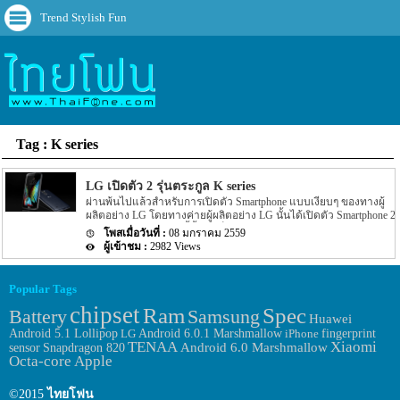
Trend Stylish Fun
Tag : K series
LG เปิดตัว 2 รุ่นตระกูล K series
ผ่านพ้นไปแล้วสำหรับการเปิดตัว Smartphone แบบเงียบๆ ของทางผู้
ผลิตอย่าง LG โดยทางค่ายผู้ผลิตอย่าง LG นั้นได้เปิดตัว Smartphone 2
รุ่นใหม่ โดย 2 รุ่นใหม่นี้นั้นจะเป็น 2 รุ่นในตระกูล K series อย่าง K10
08 มกราคม 2559
และ K7 นั้นเอง สำหรับ Spec ของทั้ง 2 รุ่นใหม่นี้นั้นจะเป็นอย่างไรเรา
2982 Views
ไปดูกันเลยดีกว่า โดยรุ่น K10 นั้นจะมาพร้อมกับขนาดหน้าจอ
ประมาณ 5.3 นิ้ว โดยหน้าจอจะแสดงความละเอียดของภาพอยู่ที่
ประมาณ 720p ความจุของ battery นั้นจะมีขนาด 2,300 mAh ระบบ
Popular Tags
ปฏิบัติการที่ขับเคลื่อนตัวเครื่องนั้นจะเป็นระบบปฏิบัติการรุ่นเก่าของ
chipset
ทาง Google อย่าง Android 5.1 Lollipop ตัวเครื่องมีสีให้เราเลือก 3 สี
Ram
Spec
Samsung
Battery
Huawei
อย่างสี white, indigo และ gold โดยรุ่น K10 […]
Android 6.0.1 Marshmallow
fingerprint
Android 5.1 Lollipop
LG
iPhone
TENAA
Xiaomi
sensor
Android 6.0 Marshmallow
Snapdragon 820
Octa-core
Apple
©2015
ไทยโฟน