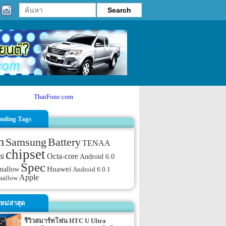
ThaiFone.com
nding Tags
m
Samsung
Battery
TENAA
chipset
mi
Octa-core
Android 6.0
Spec
mallow
Huawei
Android 6.0.1
Apple
mallow
หม่ล่าสุด
รีวิวสมาร์ทโฟน HTC U Ultra