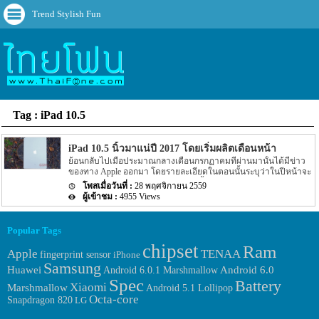
Trend Stylish Fun
Tag : iPad 10.5
iPad 10.5 นิ้วมาแน่ปี 2017 โดยเริ่มผลิตเดือนหน้า
ย้อนกลับไปเมื่อประมาณกลางเดือนกรกฏาคมที่ผ่านมานั้นได้มีข่าว
ของทาง Apple ออกมา โดยรายละเอียดในตอนนั้นระบุว่าในปีหน้าจะ
มี iPad 3 รุ่นใหม่ถุกเปิดตัวออกมา อีกทั้งข่าวยังได้ระบุว่า สำหรับหน้า
28 พฤศจิกายน 2559
จอแบบ AMOLED นั้นจะมาภายในปี 2018 โดยล่าสุดนั้นก็มีข่าวของ
4955 Views
iPad รุ่นใหม่ออกมาอีกครั้ง สำหรับข่าวล่าสุดของ iPad 10.5 นิ้ว รุ่นใหม่
ของทาง Apple นั้นระบุว่าทาง Apple นั้นจะเริ่มผลิต tablet รุ่นใหม่
ภายในเดือนหน้า ซึ่งนั้นหมายความว่า tablet รุ่นใหม่ๆ นั้นน่าจะถูกเปิด
Popular Tags
ตัวออกมาในช่วง 3 เดือนแรกของปี 2017 นั่นเอง อีกทั้งรายละเอียดยัง
chipset
ได้ระบุออกมาอีกว่า iPad 2 รุ่นใหม่อย่าง 10.5″ iPad และรุ่น 12.9 นิ้ว
Ram
Apple
TENAA
fingerprint sensor
iPhone
นั้นน่าจะถูกเปิดตัวออกมาพร้อมๆ กัน โดยทั้ง 2 รุ่นนั้นจะถูกขับเคลื่อน
Samsung
ตัวเครื่องด้วย chipset อย่าง Apple A10X โดยรุ่น 10.5 นิ้วนั้นคาด
Huawei
Android 6.0.1 Marshmallow
Android 6.0
การณ์กันว่าน่าจะขายได้ […]
Spec
Battery
Xiaomi
Marshmallow
Android 5.1 Lollipop
Octa-core
Snapdragon 820
LG