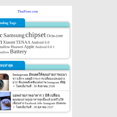
ThaiFone.com
nding Tags
chipset
c
Samsung
Octa-core
m
TENAA
Xiaomi
Android 6.0
Apple
mallow
Huawei
Android 6.0.1
Battery
mallow
หม่ล่าสุด
Instagram อัพเดตให้คุณถ่ายภาพแนว
นอน แนวตั้งได้แล้ว
ข่าวเล็กๆ แต่ดูมีวาระการเปลี่ยนแปลงอย่าง
มาก ที่แอพพลิเคชันแต่งภาพ Instagram ที่มีผู้
ใช้งานนับร้อยล้านคนทั่วโลก นั้นอัพเดตใหม่
30 สิงหาคม 2558
เพิ่มตัวเลือกให้ผู้ใช้งานถ่ายภาพในแนวนอน
ได้แล้ว จากที่เป็นรูป crops สี่เหลี่ยมจัตุรัส
แอพถ่ายภาพอาหาร 3 มิติ เปลี่ยน
ตั้งแต่ครั้งแรกที่เปิดตัวในเดือนตุลาคม 2010
iPhone เป็นเครื่องสแกน
คุณชอบถ่ายรูปอาหารทุกมื้อแล้วแชร์ไปให้
เพื่อนทาง Facebook และ Instagram มันคงจะ
ดีถ้าสามารถส่งกลิ่นและรสชาติไปด้วยหาก
28 ตุลาคม 2557
เป็นไปได้ แต่มีแอพหนึ่งชื่อว่า 3DAround ที่
กำลังจะมีใช้ใน iOS เร็วๆ นี้ จะช่วยให้คุณแชร์