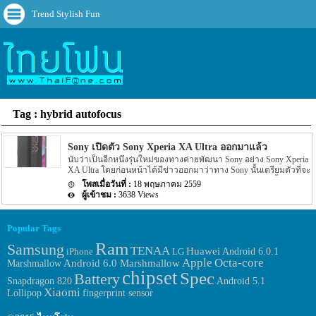
Trend Stylish Fun
Tag : hybrid autofocus
Sony เปิดตัว Sony Xperia XA Ultra ออกมาแล้ว
นับว่าเป็นอีกหนึ่งรุ่นใหม่ของทางค่ายพัฒนา Sony อย่าง Sony Xperia
XA Ultra โดยก่อนหน้าได้มีข่าวออกมาว่าทาง Sony นั้นเตรียมตัวที่จะ
เปิดตัว Smartphone รุ่นใหม่ออกมา โดยรายละเอียดในตอนนั้นไม่ได้
18 พฤษภาคม 2559
ระบุถึงชื่อรุ่นดังกล่าวอย่างแน่ชัดนัก แต่ล่าสุดนั้นทาง Sony เองก็ได้
3638 Views
เปิดตัวรุ่นใหม่อย่าง Sony Xperia XA Ultra ออกมาแล้วนั้นเอง สำหรับ
Spec ของ Sony Xperia XA Ultra รุ่นใหม่นี้จะมาพร้อมกับหน้าจอแสดง
ผลขนาด 6 นิ้ว ซึ่งจะแสดงผลทางหน้าจออยู่ที่ 1080p โดยหน้าจอจะ
Popular Tags
เป็นแบบ edge-to-edge display สำหรับ chipset ที่ขับเคลื่อนตัวเครื่องนั้น
จะเป็น chipset อย่าง Mediatek Helio P10 ขนาดของ Ram ภายในตัว
Ram
Samsung
TENAA
Huawei
Android 6.0.1
iPhone
LG
เครื่องจะมีขนาดอยู่ที่ 3GB ระบบปฏิบัติการที่มาพร้อมกับตัวเครื่องจะ
Apple
Octa-core
Marshmallow
Android 6.0 Marshmallow
เป็นระบบปฏฺิบัติการอย่าง Android 6.0.1 Marshmallow สำหรับขนาด
chipset
Spec
พื้นที่ภายในตัวเครื่องจะมีขนาดอยู่ที่ 16GB ตัวเครื่องมาพร้อมกับ […]
Battery
Snapdragon 820
Android 5.1
Xiaomi
fingerprint sensor
Lollipop