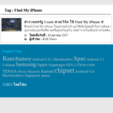
Tag : Find My iPhone
ตำรวจสหรัฐ Crack พาสเวิร์ด ใช้ Find My iPhone ช่วยชีวิ
ฟีเจอร์ Find My iPhone ในอุปกรณ์ iOS ถูกใช้นับร้อยครั้งในการค้นหา
อุปกรณ์แอปเปิลที่หายหรือถูกขโมยไป แต่ตำรวจในเมืองซานโจสค้น
พบวิธีใหม่ในการใช้แอพติดตามนี้กู้ชีวิตช่วยเหลือเหยื่อหลังจากรถ
16 ตุลาคม 2557
ของผู้หญิงคนหนึ่งไถลตกลงจากเขาลึก 500 ฟุต
4318 Views
Popular Tags
Ram
Spec
Battery
Android 6.0.1 Marshmallow
Android 5.1
Samsung
Apple
Octa-core
Lollipop
Snapdragon 820
LG
chipset
TENAA
Xiaomi
Huawei
Android 6.0
iPhone
Marshmallow
fingerprint sensor
©2015
ไทยโฟน