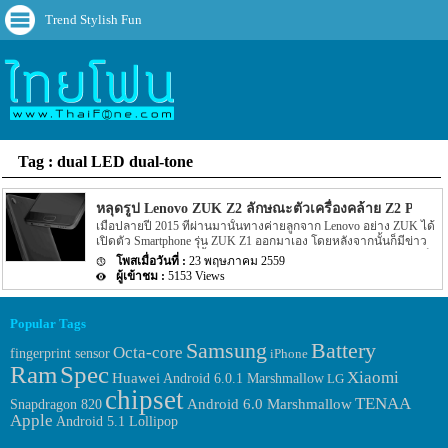
Trend Stylish Fun
Tag : dual LED dual-tone
หลุดรูป Lenovo ZUK Z2 ลักษณะตัวเครื่องคล้าย Z2 Pro
เมื่อปลายปี 2015 ที่ผ่านมานั้นทางค่ายลูกจาก Lenovo อย่าง ZUK ได้
เปิดตัว Smartphone รุ่น ZUK Z1 ออกมาเอง โดยหลังจากนั้นก็มีข่าว
ออกมาว่าทาง ZUK นั้นอาจจะพัฒนารุ่นต่อยอดอย่าง ZUK Z2 แต่ก็
23 พฤษภาคม 2559
ไม่มีข่าวใดๆ ออกมาอย่างแน่ชัดนัก จนเมื่อเดือนที่แล้วนั้นกลับมีข่าว
5153 Views
ของ ZUK Z2 Pro ถูกเปิดเผยออกมาอีกครั้ง จนหลายๆ คนอาจจะสงสัย
ว่าทาง ZUK จะไม่ออกรุ่นเล็กอย่าง ZUK Z2 ออกมาหรือไม่ แต่ล่าสุด
กลับมีข่าวของ ZUK Z2 ถูกเปิดเผยออกมาให้เรไาด้ทราบรายละเอียด
Popular Tags
กันอีกครั้ง สำหรับรายละเอียดของ ZUK Z2 ที่หลุดออกมานั้นไม่น่าจะ
Samsung
เป็นข่าวลือเพราะทาง Senior vice president ของ ZUK นั้นได้แชร์รูป
Battery
Octa-core
fingerprint sensor
iPhone
ตัวเครื่องรุ่นใหม่อย่าง ZUK Z2 ลงบนหน้าเว็บไซต์ที่น่าเชื่อถือได้ใน
Ram
Spec
Xiaomi
ประเทศจีนอย่าง Weibo นั้นเอง โดยรูปที่ถูกโพสลงไปนั้นเป็นรุปของตัว
Huawei
Android 6.0.1 Marshmallow
LG
เครื่อง ZUK Z2 โดยสีของรูปนั้นจะเป็นสีดำจ่างๆ โดยจะซ่อนรายสี
chipset
TENAA
Android 6.0 Marshmallow
Snapdragon 820
ที่แท้จริงของตัวเครื่องนั้นเอง […]
Apple
Android 5.1 Lollipop