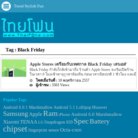
Trend Stylish Fun
Tag : Black Friday
Apple Stores เตรียมรับเทศกาล Black Friday เสนอส่วนลด
Black Friday กำลังใกล้เข้ามาถึง ร้านค้า Apple Stores จะเริ่มเปิดร้าน
ในเวลา 8 โมงเช้าตามเวลาท้องถิ่น ก่อนเวลาเปิดปกติ 1 ชั่วโมง และมี
ส่วนลดสำหรับลูกค้าที่ซื้อออนไลน์ด้วย
10 พฤศจิกายน 2557
3503 Views
Popular Tags
Huawei
Android 6.0.1 Marshmallow
Android 5.1 Lollipop
Ram
Samsung
Apple
Android 6.0 Marshmallow
iPhone
Spec
Battery
Xiaomi
TENAA
LG
Snapdragon 820
chipset
Octa-core
fingerprint sensor