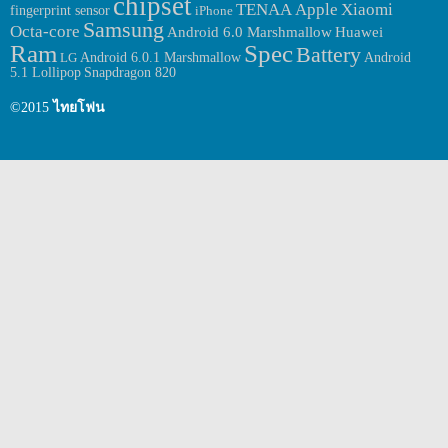
chipset
TENAA
Apple
Xiaomi
fingerprint sensor
iPhone
มาพร้อมกับ autofocus […]
Samsung
Octa-core
Huawei
Android 6.0 Marshmallow
Ram
Spec
Battery
Android 6.0.1 Marshmallow
LG
Android
5.1 Lollipop
Snapdragon 820
©2015
ไทยโฟน