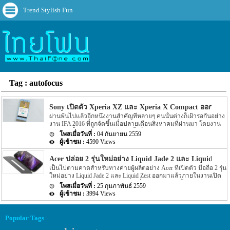
Trend Stylish Fun
Tag : autofocus
Sony เปิดตัว Xperia XZ และ Xperia X Compact ออกมาแล
ผ่านพ้นไปแล้วอีกหนึ่งงานสำคัญที่หลายๆ คนนั้นต่างก็เฝ้ารอกันอย่าง
งาน IFA 2016 ที่ถูกจัดขึ้นเมื่อปลายเดือนสิงหาคมที่ผ่านมา โดยงาน
ดังกล่าวนั้นทางค่ายผู้ผลิตต่างๆ นั้นก็เปิดตัวผลิคภัณฑ์รุ่นใหม่ๆ ออก
04 กันยายน 2559
มา แต่แน่นอนว่า Sony เองก็เปิดตัว Smartphone 2 รุ่นใหม่อย่าง Xperia
4590 Views
XZ flagship และ Xperia X Compact ออกมาเช่นกัน สำหรับ Spec จะ
เป็นอย่างไรเราไปดูกันเลยดีกว่า สำหรับรุ่น Sony Xperia XZ นั้น ทาง
Acer ปล่อย 2 รุ่นใหม่อย่าง Liquid Jade 2 และ Liquid Z
Sony ได้ทำการ refresh ตัวเครื่องหรือปรับปรุงตัวเครื่องเก่าอย่าง
เป็นไปตามคาดสำหรับทางค่ายผู้ผลิตอย่าง Acer ที่่เปิดตัว มือถือ 2 รุ่น
Xperia X ออกมาใหม่ทั้งการออกแบบตัวเครื่อง ประสิทธิภาพ กล้อง
ใหม่อย่าง Liquid Jade 2 และ Liquid Zest ออกมาแล้วภายในงานเปิด
และ battery โดย Spec ของตัวเครื่องนั้นจะมาพร้อมกับหน้าจอแสดงผล
ตัวผลิตภัณฑ์หรืองาน MWC 2016 ที่ผ่านมาไม่นานนี้เอง สำหรับ Spec
ขนาด 5.2 นิ้ว หน้าจอเป็นแบบ IPS display ความละเอียดของภาพอยุ่ที่
25 กุมภาพันธ์ 2559
ของทั้ง 2 รุ่นใหม่อย่าง Liquid Jade 2 และ Liquid Zest จะมีอะไรที่น่า
1080p ในส่วนของ Chipset ที่ขับเคลื่อนตัวเครื่องนั้นจะเป็น Chipset […]
3994 Views
สนใจบ้างนั้นเราไปดูกันเลยดีกว่า Acer Liquid Jade 2 สำหรับรุ่นแรก
อย่าง Acer Liquid Jade 2 นี้จะมาพร้อมกับหน้าจอขนาด 5.5 นิ้ว โดย
หน้าจะจะเป็นแบบ AMOLED screen ซึ่งให้ความละเอียดของภาพอยู่ที่
Popular Tags
1080p สำหรับความละเอียดของกล้อง Acer Liquid Jade 2 รุ่นนี้จะมา
พร้อมกับกล้องความละเอียดประมาณ 21MP สำหรับกล้องหลังเครื่อง