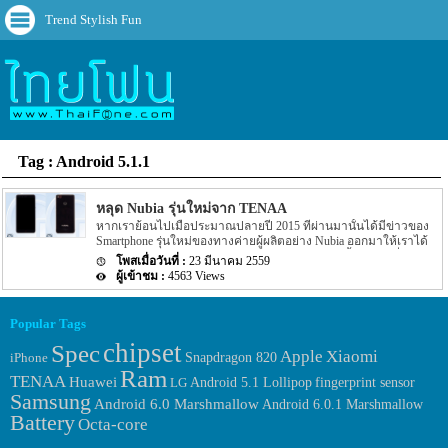
Trend Stylish Fun
Tag : Android 5.1.1
หลุด Nubia รุ่นใหม่จาก TENAA
หากเราย้อนไปเมื่อประมาณปลายปี 2015 ที่ผ่านมานั้นได้มีข่าวของ
Smartphone รุ่นใหม่ของทางค่ายผู้ผลิตอย่าง Nubia ออกมาให้เราได้
ทราบรายละเอียดต่างๆ กันไปแล้ว แต่ข่าวในตอนนั้นได้ระบุชื่อของ
23 มีนาคม 2559
Smartphone รุ่นใหม่ซึ่งจะมีชื่อว่า Nubia Z11 นั้นเอง อีกทั้งระบุกำหนด
4563 Views
เปิดตัวออกมาอีกด้วยว่ารุ่นใหม่อย่าง Nubia Z11 นั้นจะถูกเปิดตัวออก
มาประมาณต้นปี 2016 นี้เอง แต่ล่าสุดนั้นกลับมีรายละเอียดของ
Smartphone ตัวใหม่ของทาง Nubia นั้นถูกเปิดเผยออกมาอีกครั้ง
Popular Tags
สำหรับข่าวของ Smartphone รุ่นใหม่ของทาง Nubia ที่ถูกเปิดเผยออก
chipset
มานี้นั้นได้ถูกเปิดเผยผ่านทางหน้าเว็บไซต์อย่าง TENAA นั้นเอง อีก
Spec
Apple
Xiaomi
iPhone
Snapdragon 820
ทั้งรูปร่างของตัวเครื่องที่เราเคยเห็นกันมาก่อนนั้นกับรุ่นใหม่ที่ถูกเปิด
Ram
เผยบนเว็บไซต์ TENAA นั้นจะไม่ค่อยมีความแตกต่างกันมานัก โดย
TENAA
Huawei
fingerprint sensor
LG
Android 5.1 Lollipop
สื่อต่างก็ลงความเห็นกันว่ารุ่นใหม่ของทาง Nubia นี้นั้นอาจจะเป็นรุ่น
Samsung
Android 6.0 Marshmallow
Android 6.0.1 Marshmallow
Mini ซึ่งอาจจะมีชื่อ Codename ว่า Z11 Mini ก็เป็นได้ อีกทั้งราย
Battery
ละเอียดของข่าวยังได้ระบุ Spec ภายในตัวเครื่องรุ่นใหม่นี้ออกมาให้
Octa-core
เราได้ทราบกันอีกด้วย สำหรับ Spec รุ่น Nubia Z11 ที่เราทราบราย