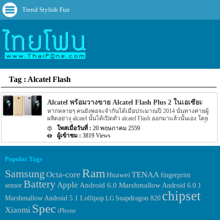
Trend Stylish Fun
Tag : Alcatel Flash
Alcatel พร้อมวางขาย Alcatel Flash Plus 2 ในเอเซียแล้ว
หากหลายๆ คนยังพอจะจำกันได้เมื่อประมาณปี 2014 นั้นทางค่ายผู้
ผลิตอย่าง alcatel นั้นได้เปิดตัว alcatel Flash ออกมาแล้วนั้นเอง โดย
หลังจากนั้นรุ่น Flash ของทาง Alcatel ก็ไม่มีออกมาเลย แต่ล่าสุดนั้น
20 พฤษภาคม 2559
กลับมีข่าวออกมาว่าทางค่ายผู้ผลิตอย่าง Alcatel นั้นพร้อมที่จะวาง
3819 Views
จำหน่าย Alcatel Flash รุ่นใหม่ออกมาแล้วนั้นเอง โดยรายละเอียดได้
ระบุว่าทางค่ายผู้ผลิตอย่าง Alcatel นั้นได้เปิดตัวรุ่นต่อยอดของ Alcatel
Flash อย่าง Alcatel Flash Plus 2 ออกมาแล้วนั้นเอง โดยเมื่อปลายปี
Popular Tags
2015 ที่ผ่านมานั้นทาง alcatel พึ่งได้เปิดตัว alcatel Flash 2 ออกมาเอง
แต่รุ่นล่าสุดนั้นจะเป็นรุ่นต่อยอดของ alcatel Flash 2 อย่าง Alcatel Flash
Ram
Samsung
Octa-core
TENAA
Huawei
fingerprint
Plus 2 นั้นเอง อีกทั้งตามรายละเอียดได้ระบุถึง Spec ภายในตัวเครื่อง
Battery
Apple
ออกมาอีกด้วย โดย Alcatel […]
sensor
Android 6.0 Marshmallow
Android 6.0.1
chipset
Marshmallow
Android 5.1 Lollipop
LG
Snapdragon 820
Spec
Xiaomi
iPhone