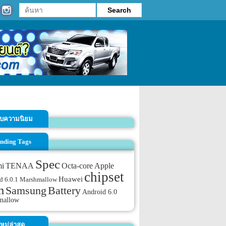
รับความนิยม
nding Tags
Spec
TENAA
mi
Octa-core
Apple
chipset
Huawei
d 6.0.1 Marshmallow
m
Samsung
Battery
Android 6.0
mallow
หม่ล่าสุด