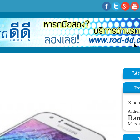
ได้
Tre
Xiao
Androi
Ra
Marsh
ใ