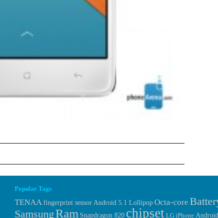
Popular Tags
Batter
TENAA
Octa-core
fingerprint sensor
Android 5.1 Lollipop
chipset
Ram
Samsung
Android
Snapdragon 820
LG
iPhone