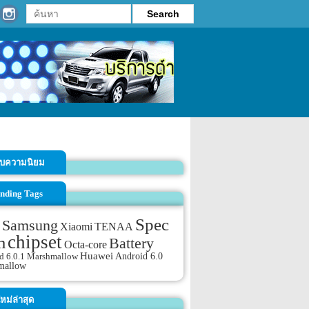
รับความนิยม
nding Tags
Spec
Samsung
TENAA
Xiaomi
chipset
m
Battery
Octa-core
Huawei
Android 6.0
d 6.0.1 Marshmallow
mallow
หม่ล่าสุด