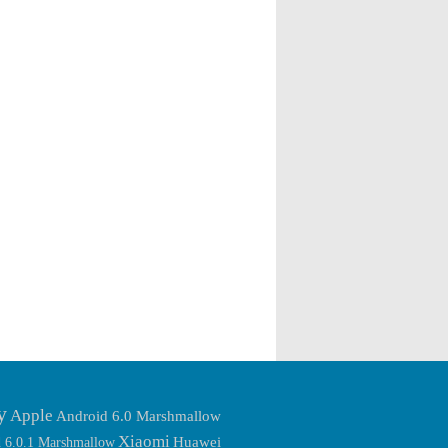
ขนาด 5.2″ ความละเอียดหน้าจอขนาด
อัดแน่นด้วยความสมบรูณ์แบบของสิ่งต่างๆ ดัง
1080p วัสดุรอบตัวเครื่องเป็นแบบมันวาว
ต่อไปนี้ – ขับเคลื่อนการทำงานต่างๆ ด้วยชิพ
สวยงาม การออกแบบไม่มีอะไรเหมือนกับรุ่น
ประมวลผลแบบ Qualcomm Snapdragon 430
P8 และ P9 แต่คล้ายกับมือถือรุ่นหลังๆ ของ
ที่เป็นชิประดับกลาง มีความเร็วในการ
Honor มาก ขุมพลังของ Huawei P8 Lite
ประมวลผลถึง 1.4 GHz ดังนั้น การเล่นเกมส์
(2017) คือชิพเซ็ท Kirin 655 ซึ่งเป็นชิพเซ็ทระ
ใช้แอพฯ ดูหนัง ฟังเพลง จะใช้งานได้ดีใน
ดับกลางๆ มาด้วย Octa-Core A53
ระดับหนึ่ง – จอแสดงผลเป็นแบบ LCD ขนาด
โปรเซสเซอร์ และตัวประมวลผลกราฟฟิคใช้
5.5 นิ้ว ที่มีความละเอียดสูงถึง 1080p ถือว่า
Mali-T830MP2 GPU, แรม 3GB, รอม 16GB
เป็นจอที่คมชัดและมีความสว่างระดับดีเลยที
แบบเพิ่มหน่วยความจำภายนอกได้ […]
เดียว – RAM 4GB จากพื้นที่ของ RAM ที่สูง
ขนาดนี้ จะช่วยในการทำงานต่างๆ ได้ดีขึ้น –
[…]
y
Apple
Android 6.0 Marshmallow
Xiaomi
Huawei
 6.0.1 Marshmallow