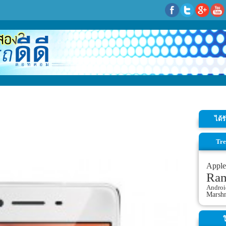
ได้
Tre
Apple
Ra
Androi
Marsh
ใ