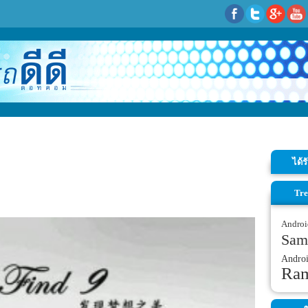
ได้
Tre
Androi
Sam
Andro
Ra