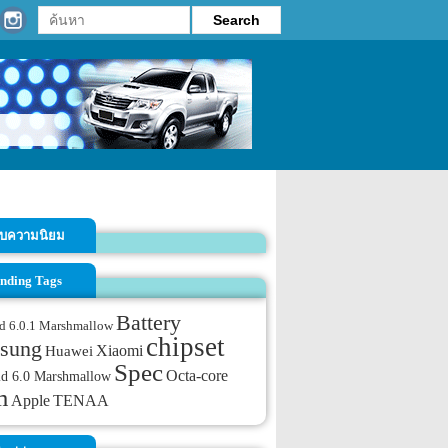
รับความนิยม
nding Tags
Battery
d 6.0.1 Marshmallow
chipset
sung
Xiaomi
Huawei
Spec
Octa-core
id 6.0 Marshmallow
m
TENAA
Apple