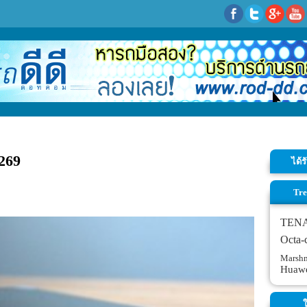
269
ได้
Tre
TEN
Octa-
Marsh
Huaw
ใ