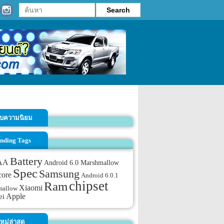
รับความนิยม
nding Tags
Battery
AA
Android 6.0 Marshmallow
Spec
Samsung
core
Android 6.0.1
chipset
Ram
Xiaomi
mallow
Apple
ei
หม่ล่าสุด