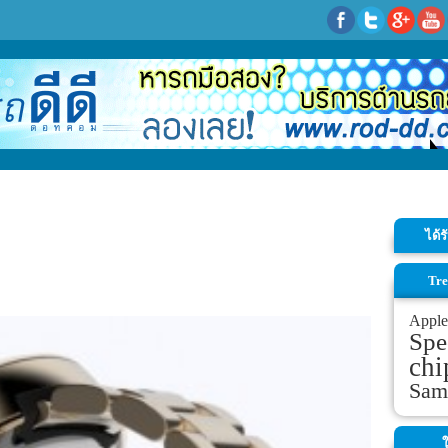
ได้
Tre
Apple
Spe
chi
Sam
ใ