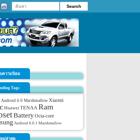
รับความนิยม
nding Tags
Xiaomi
Android 6.0 Marshmallow
c
Ram
TENAA
Huawei
pset
Battery
Octa-core
sung
Android 6.0.1 Marshmallow
หม่ล่าสุด