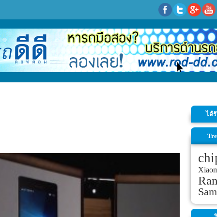
ได้
Tre
chi
Xiao
Ra
Sam