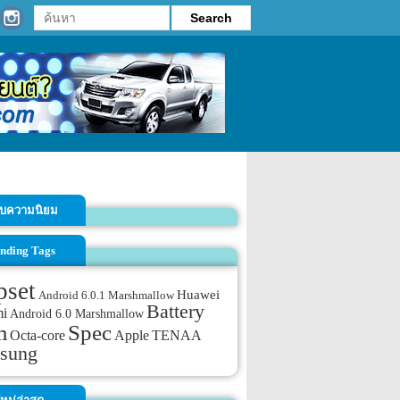
รับความนิยม
nding Tags
pset
Huawei
Android 6.0.1 Marshmallow
Battery
mi
Android 6.0 Marshmallow
m
Spec
TENAA
Octa-core
Apple
sung