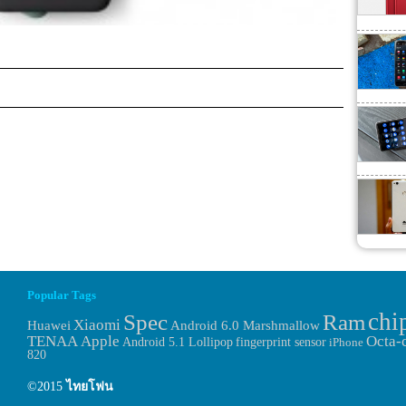
Popular Tags
chi
Spec
Ram
Xiaomi
Huawei
Android 6.0 Marshmallow
TENAA
Apple
Octa-
fingerprint sensor
Android 5.1 Lollipop
iPhone
820
©2015
ไทยโฟน