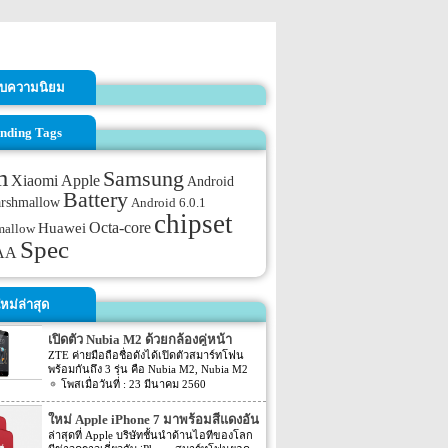
รับความนิยม
nding Tags
m
Samsung
Xiaomi
Apple
Android
Battery
arshmallow
Android 6.0.1
chipset
Octa-core
Huawei
mallow
Spec
AA
หม่ล่าสุด
เปิดตัว Nubia M2 ด้วยกล้องคู่หน้า
ZTE ค่ายมือถือชื่อดังได้เปิดตัวสมาร์ทโฟน
พร้อมกันถึง 3 รุ่น คือ Nubia M2, Nubia M2
Lite และ Nubia N2 ซึ่งแต่ละรุ่นก็มีความน่า
23 มีนาคม 2560
สนใจที่ต่างกัน สเปคที่แตกต่างกันออกไป วัน
นี้เราจะมารีวิวให้ท่านได้รู้จักกับ Nubia M2
ใหม่ Apple iPhone 7 มาพร้อมสีแดงอัน
ที่มีจุดขายตรงกล้องหน้าที่มาเป็นคู่ นอกจาก
ร้อนแรง
ล่าสุดที่ Apple บริษัทชั้นนำด้านไอทีของโลก
กล้องหน้าที่มาเป็นคู่แล้วยังมีส่วนอื่นๆ ที่น่า