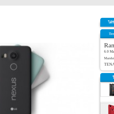
ได้
Tre
Ra
6.0 M
Marsh
TEN
ใ