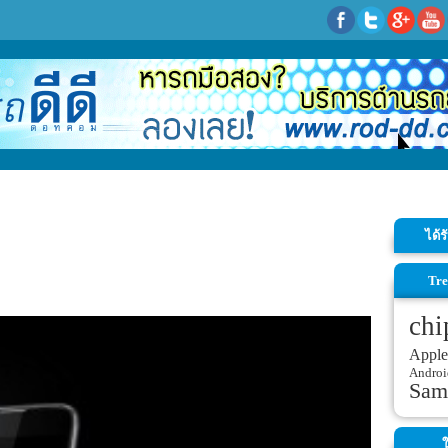
ได้
Tre
chi
Apple
Androi
Sam
ใ