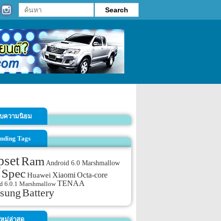
รับความนิยม
nding Tags
pset
Ram
Android 6.0 Marshmallow
Spec
Xiaomi
Octa-core
Huawei
TENAA
d 6.0.1 Marshmallow
sung
Battery
หม่ล่าสุด