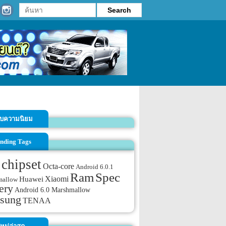
รับความนิยม
nding Tags
chipset
Octa-core
Android 6.0.1
Ram
Spec
Xiaomi
Huawei
mallow
ery
Android 6.0 Marshmallow
sung
TENAA