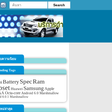
รับความนิยม
nding Tags
Spec
Ram
Battery
mi
pset
Samsung
Apple
Huawei
AA
Octa-core
Android 6.0 Marshmallow
d 6.0.1 Marshmallow
หม่ล่าสุด