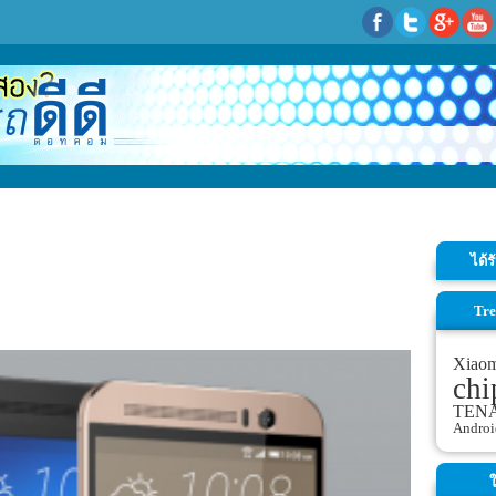
ได้
Tre
Xiao
chi
TEN
Androi
ใ