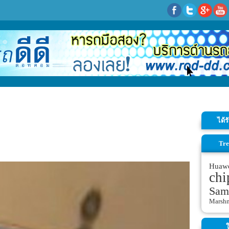
ได้
Tre
Huaw
chi
Sam
Marsh
ใ