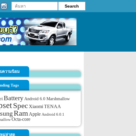
รับความนิยม
nding Tags
Battery
ei
Android 6.0 Marshmallow
pset
Spec
TENAA
Xiaomi
Ram
sung
Apple
Android 6.0.1
Octa-core
mallow
หม่ล่าสุด