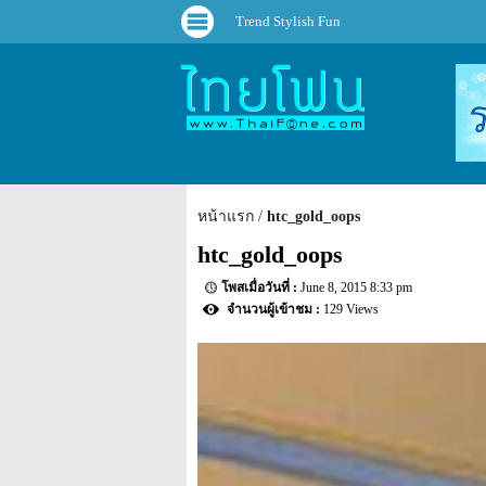
Trend Stylish Fun
หน้าแรก
htc_gold_oops
htc_gold_oops
June 8, 2015 8:33 pm
129 Views