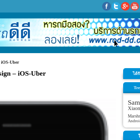
– iOS-Uber
sign – iOS-Uber
ได้
Tre
Sam
Xiao
Marsh
Androi
ใ