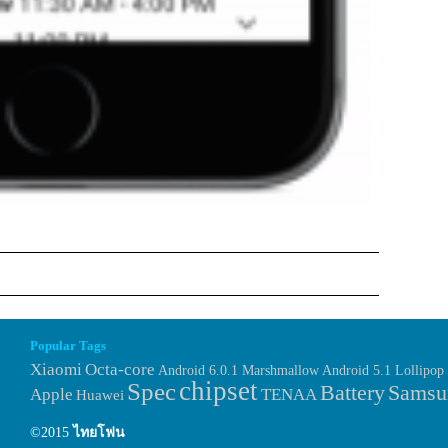
Popular Tags
Xiaomi
Octa-core
Android 6.0.1 Marshmallow
Android 5.1 Lollipop
chipset
Spec
Samsu
Battery
Apple
TENAA
Huawei
©2015
ไทยโฟน