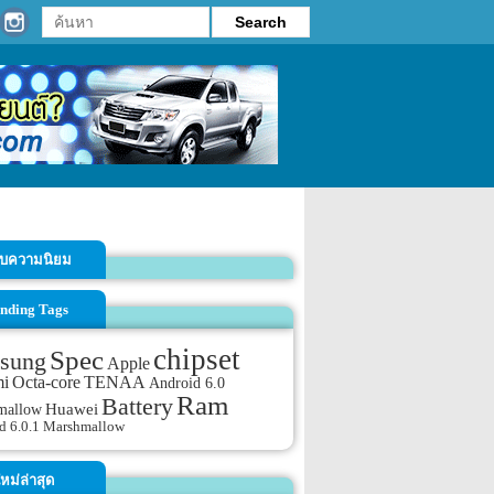
รับความนิยม
nding Tags
chipset
Spec
sung
Apple
TENAA
mi
Octa-core
Android 6.0
Ram
Battery
mallow
Huawei
d 6.0.1 Marshmallow
หม่ล่าสุด