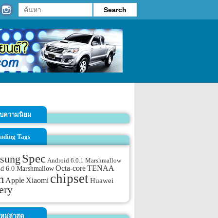
รับความนิยม
nding Tags
Spec
sung
Android 6.0.1 Marshmallow
TENAA
Octa-core
id 6.0 Marshmallow
chipset
m
Apple
Xiaomi
Huawei
ery
หม่ล่าสุด