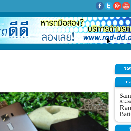
ได้
Tre
Sam
Andro
Ra
Batt
ใ