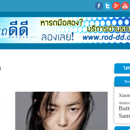
3
ได้
Tre
Xiao
Androi
Batt
Sam