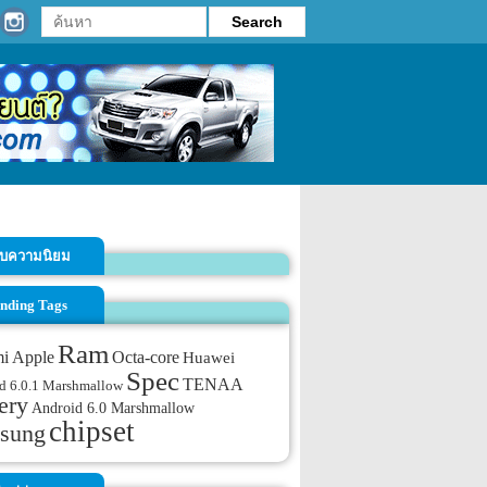
รับความนิยม
nding Tags
Ram
mi
Apple
Octa-core
Huawei
Spec
TENAA
d 6.0.1 Marshmallow
ery
Android 6.0 Marshmallow
chipset
sung