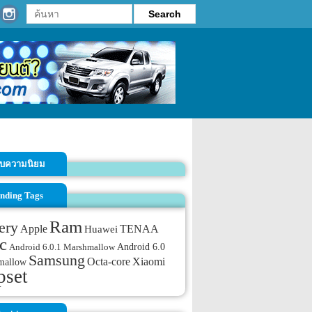
รับความนิยม
nding Tags
Ram
ery
TENAA
Apple
Huawei
c
Android 6.0
Android 6.0.1 Marshmallow
Samsung
Octa-core
Xiaomi
mallow
pset