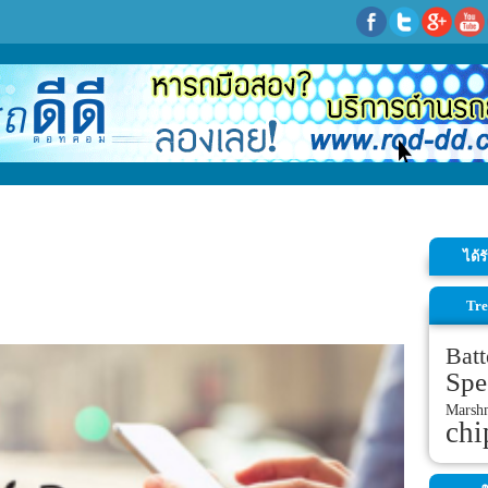
ได้
Tre
Batt
Spe
Marsh
chi