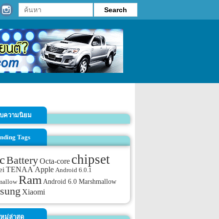
รับความนิยม
nding Tags
chipset
c
Battery
Octa-core
TENAA
Apple
ei
Android 6.0.1
Ram
Android 6.0 Marshmallow
mallow
sung
Xiaomi
หม่ล่าสุด