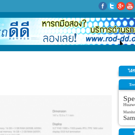
ได้
Tre
Spe
Huaw
Marsh
Sam
ใ