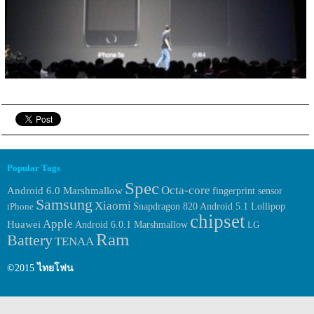
Popular Tags
Spec
Octa-core
Android 6.0 Marshmallow
fingerprint sensor
Samsung
Xiaomi
iPhone
Snapdragon 820
Android 5.1 Lollipop
chipset
Apple
Huawei
Android 6.0.1 Marshmallow
LG
Ram
Battery
TENAA
©2015
ไทยโฟน