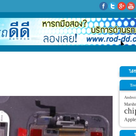
ได้
Tre
Androi
Marsh
chi
Apple
ใ