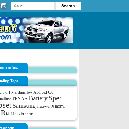
รับความนิยม
nding Tags
Android 6.0
d 6.0.1 Marshmallow
Spec
Battery
TENAA
mallow
pset
Samsung
Xiaomi
Huawei
Ram
Octa-core
หม่ล่าสุด