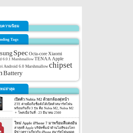
รับความนิยม
nding Tags
Spec
sung
Octa-core
Xiaomi
TENAA
Apple
d 6.0.1 Marshmallow
chipset
ei
Android 6.0 Marshmallow
m
Battery
หม่ล่าสุด
เปิดตัว Nubia M2 ด้วยกล้องคู่หน้า
ZTE ค่ายมือถือชื่อดังได้เปิดตัวสมาร์ทโฟน
พร้อมกันถึง 3 รุ่น คือ Nubia M2, Nubia M2
Lite และ Nubia N2 ซึ่งแต่ละรุ่นก็มีความน่า
23 มีนาคม 2560
สนใจที่ต่างกัน สเปคที่แตกต่างกันออกไป วัน
นี้เราจะมารีวิวให้ท่านได้รู้จักกับ Nubia M2
ใหม่ Apple iPhone 7 มาพร้อมสีแดงอัน
ที่มีจุดขายตรงกล้องหน้าที่มาเป็นคู่ นอกจาก
ร้อนแรง
ล่าสุดที่ Apple บริษัทชั้นนำด้านไอทีของโลก
กล้องหน้าที่มาเป็นคู่แล้วยังมีส่วนอื่นๆ ที่น่า
มีข่าวคราวเกี่ยวกับ iPhone สมาร์ทโฟนยอด
สนใจอีก Nubia M2 ใช้กล้องหน้าแบบคู่ที่มี