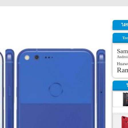
ได้
Tre
Sam
Androi
Huaw
Ra
ใ