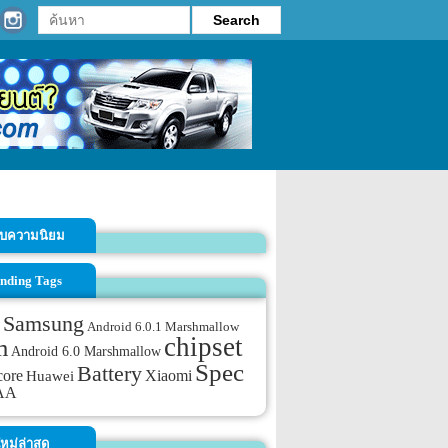
รับความนิยม
nding Tags
Samsung
Android 6.0.1 Marshmallow
chipset
m
Android 6.0 Marshmallow
Spec
Battery
core
Xiaomi
Huawei
AA
หม่ล่าสุด