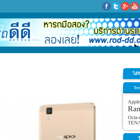
ได้
Tre
Apple
Ra
Octa-
TEN
ใ