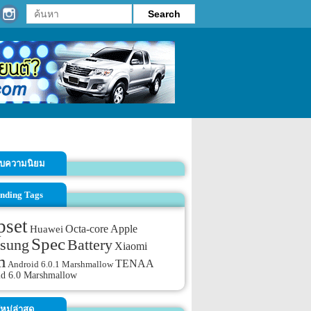
รับความนิยม
nding Tags
pset
Octa-core
Apple
Huawei
Spec
sung
Battery
Xiaomi
m
TENAA
Android 6.0.1 Marshmallow
id 6.0 Marshmallow
หม่ล่าสุด