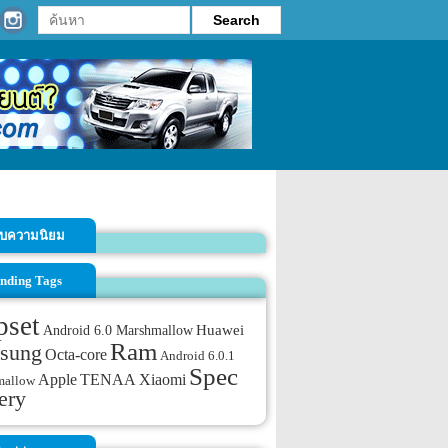
รับความนิยม
nding Tags
pset
Android 6.0 Marshmallow
Huawei
Ram
sung
Octa-core
Android 6.0.1
Spec
TENAA
Apple
Xiaomi
mallow
ery