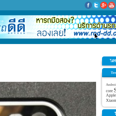
ได้
Tre
Androi
core
Apple
Xiao
ใ