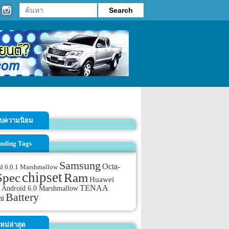
รับความนิยม
nding Tags
Samsung
Octa-
d 6.0.1 Marshmallow
chipset
Spec
Ram
Huawei
TENAA
Android 6.0 Marshmallow
Battery
mi
หม่ล่าสุด