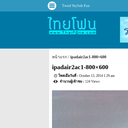
Trend Stylish Fun
หน้าแรก
ipadair2ac1-800×600
ipadair2ac1-800×600
October 13, 2014 1:29 am
124 Views