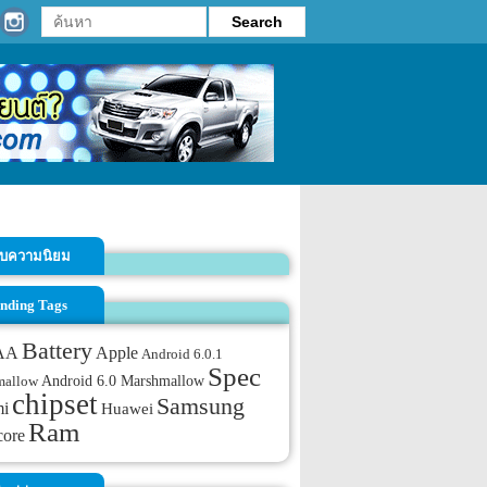
รับความนิยม
nding Tags
Battery
AA
Apple
Android 6.0.1
Spec
Android 6.0 Marshmallow
mallow
chipset
Samsung
mi
Huawei
Ram
core