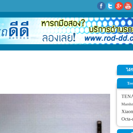
ได้
Tre
TEN
Marsh
Xiao
Octa-