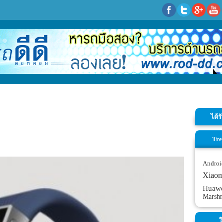
ได้
Tre
Androi
Xiao
Huaw
Marsh
ใ