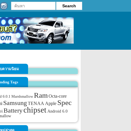
รับความนิยม
nding Tags
Ram
Octa-core
d 6.0.1 Marshmallow
Spec
Samsung
TENAA
mi
Apple
chipset
Battery
ei
Android 6.0
mallow
หม่ล่าสุด