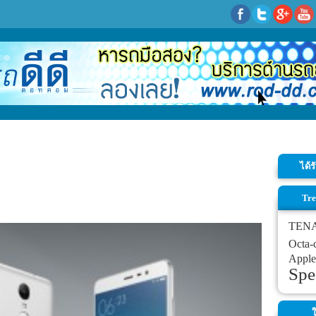
ได้
Tre
TEN
Octa-
Apple
Spe
ใ