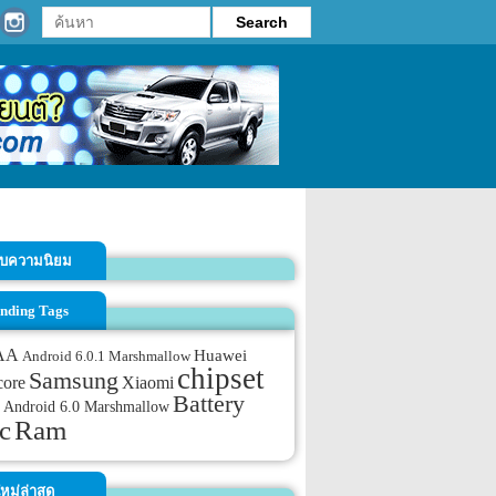
รับความนิยม
nding Tags
AA
Huawei
Android 6.0.1 Marshmallow
chipset
Samsung
core
Xiaomi
Battery
Android 6.0 Marshmallow
c
Ram
หม่ล่าสุด