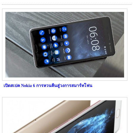
เปิดสเปค Nokia 6 การหวนคืนสู่วงการสมาร์ทโฟน